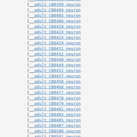
           |__
adult CB0399 neuron
           |__
adult CB0404 neuron
           |__
adult CB0405 neuron
           |__
adult CB0406 neuron
           |__
adult CB0418 neuron
           |__
adult CB0423 neuron
           |__
adult CB0424 neuron
           |__
adult CB0429 neuron
           |__
adult CB0431 neuron
           |__
adult CB0432 neuron
           |__
adult CB0440 neuron
           |__
adult CB0449 neuron
           |__
adult CB0452 neuron
           |__
adult CB0457 neuron
           |__
adult CB0458 neuron
           |__
adult CB0468 neuron
           |__
adult CB0477 neuron
           |__
adult CB0478 neuron
           |__
adult CB0479 neuron
           |__
adult CB0481 neuron
           |__
adult CB0483 neuron
           |__
adult CB0485 neuron
           |__
adult CB0487 neuron
           |__
adult CB0500 neuron
           |__
adult CB0501 neuron