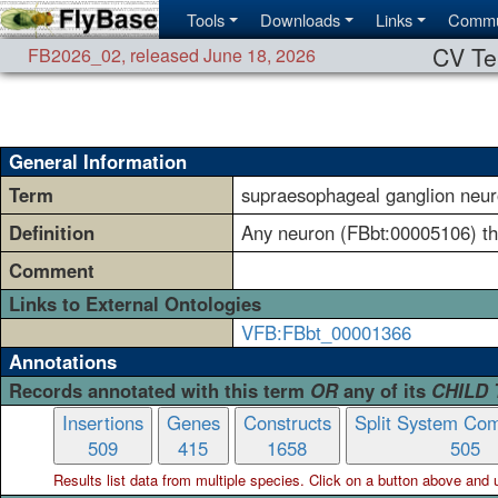
Tools
Downloads
Links
Commu
CV Te
FB2026_02
,
released June 18, 2026
General Information
Term
supraesophageal ganglion neu
Definition
Any neuron (FBbt:00005106) th
Comment
Links to External Ontologies
VFB:FBbt_00001366
Annotations
Records annotated with this term
OR
any of its
CHILD
Insertions
Genes
Constructs
Split System Com
509
415
1658
505
Results list data from
multiple
species. Click on a button above and use